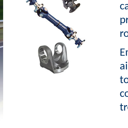
c
p
r
E
a
t
c
t